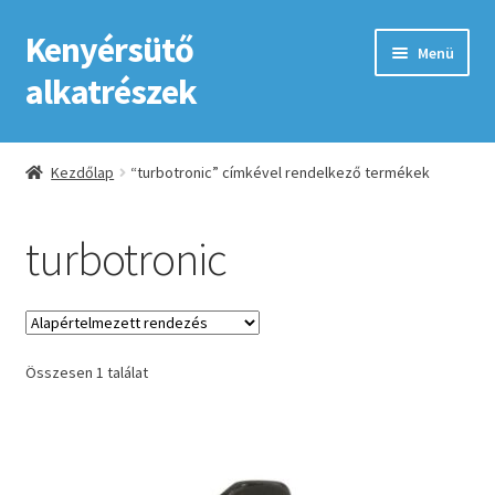
Kenyérsütő
Ugrás
Kilépés
Menü
a
a
alkatrészek
navigációhoz
tartalomba
Kezdőlap
Kezdőlap
“turbotronic” címkével rendelkező termékek
Adatkezelési tájékoztató elfogadása
turbotronic
ÁSZF
Fiókom
Összesen 1 találat
GYIK
Impresszum
Kapcsolat