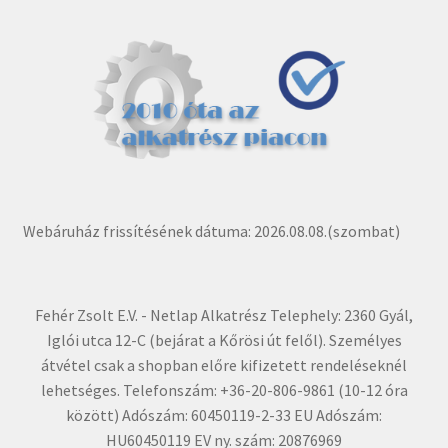
Webáruház frissítésének dátuma: 2026.08.08.(szombat)
Fehér Zsolt E.V. - Netlap Alkatrész Telephely: 2360 Gyál,
Iglói utca 12-C (bejárat a Kőrösi út felől). Személyes
átvétel csak a shopban előre kifizetett rendeléseknél
lehetséges. Telefonszám: +36-20-806-9861 (10-12 óra
között) Adószám: 60450119-2-33 EU Adószám:
HU60450119 EV ny. szám: 20876969