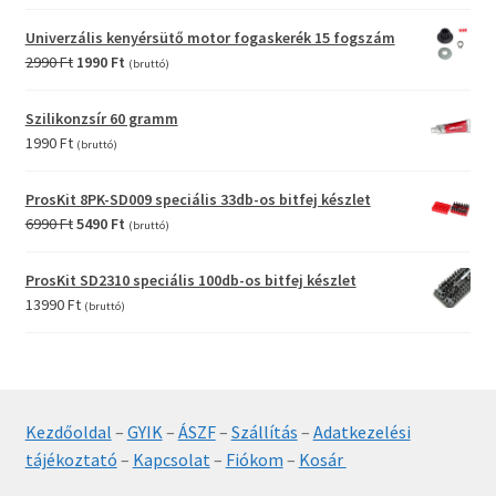
price
price
was:
is:
Univerzális kenyérsütő motor fogaskerék 15 fogszám
12990 Ft.
9990 Ft.
Original
Current
2990
Ft
1990
Ft
(bruttó)
price
price
was:
is:
Szilikonzsír 60 gramm
2990 Ft.
1990 Ft.
1990
Ft
(bruttó)
ProsKit 8PK-SD009 speciális 33db-os bitfej készlet
Original
Current
6990
Ft
5490
Ft
(bruttó)
price
price
was:
is:
ProsKit SD2310 speciális 100db-os bitfej készlet
6990 Ft.
5490 Ft.
13990
Ft
(bruttó)
Kezdőoldal
–
GYIK
–
ÁSZF
–
Szállítás
–
Adatkezelési
tájékoztató
–
Kapcsolat
–
Fiókom
–
Kosár