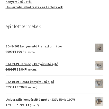
Kenyérsütő üstök
Univerzális alkatrészek és tartozékok
Ajánlott termékek
SD41-501 kenyérsütő transzformátor
Original
Current
2990
Ft
990
Ft
(bruttó)
price
price
was:
is:
ETA 2149 Harmony kenyérsütő ajtó
2990 Ft.
990 Ft.
Original
Current
6990
Ft
3990
Ft
(bruttó)
price
price
was:
is:
ETA 0149 Siesta kenyérsütő ajtó
6990 Ft.
3990 Ft.
Original
Current
4990
Ft
2990
Ft
(bruttó)
price
price
was:
is:
Univerzális kenyérsütő motor 230V 50Hz 100W
4990 Ft.
2990 Ft.
Original
Current
12990
Ft
9990
Ft
(bruttó)