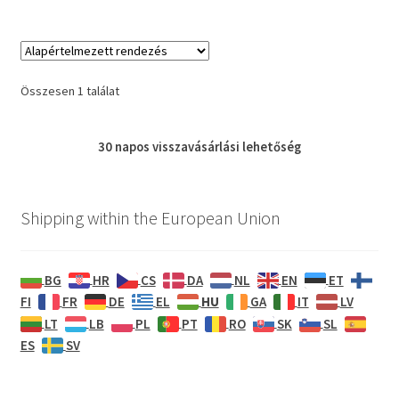
Összesen 1 találat
30 napos
visszavásárlási
lehetőség
Shipping within the European Union
BG
HR
CS
DA
NL
EN
ET
HU
FI
FR
DE
EL
GA
IT
LV
LT
LB
PL
PT
RO
SK
SL
ES
SV