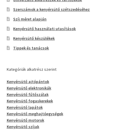
Szerszámok a kenyérsütő szétszedéséhez
Szíj méret alapján
Kenyérsütő használati utasítások
Kenyérsütő készülékek
Tippek és tanácsok
Kategóriák alkatrész szerint
Kenyérsütő ajtópántok
Kenyérsütő elektronikák
Kenyérsütő fűtőszálak
Kenyérsütő fogaskerekek
Kenyérsütő lapátok
Kenyérsütő meghajtóegységek
Kenyérsütő motorok
Kenyérsütő szíjak