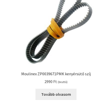
Kenyérsütő alkatrészek modellszám alapján
Kenyérsütő használati utasítások
Kosár
Online HELP
Pénztár
Moulinex ZP0039671PMK kenyérsütő szíj
Shop
2990
Ft
(bruttó)
Tippek, tanácsok kenyérsütő szereléshez és
Tovább olvasom
használatához