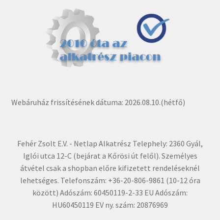
Webáruház frissítésének dátuma: 2026.08.10.(hétfő)
Fehér Zsolt E.V. - Netlap Alkatrész Telephely: 2360 Gyál,
Iglói utca 12-C (bejárat a Kőrösi út felől). Személyes
átvétel csak a shopban előre kifizetett rendeléseknél
lehetséges. Telefonszám: +36-20-806-9861 (10-12 óra
között) Adószám: 60450119-2-33 EU Adószám:
HU60450119 EV ny. szám: 20876969