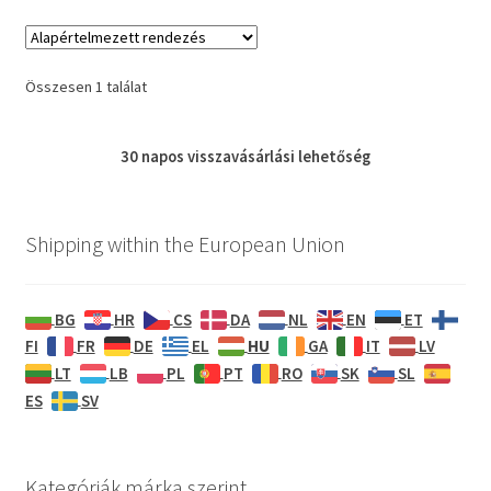
Összesen 1 találat
30 napos
visszavásárlási
lehetőség
Shipping within the European Union
BG
HR
CS
DA
NL
EN
ET
HU
FI
FR
DE
EL
GA
IT
LV
LT
LB
PL
PT
RO
SK
SL
ES
SV
Kategóriák márka szerint