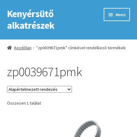
Kenyérsütő
Ugrás
Kilépés
Menü
a
a
alkatrészek
navigációhoz
tartalomba
Kezdőlap
Kezdőlap
“zp0039671pmk” címkével rendelkező termékek
Adatkezelési tájékoztató elfogadása
zp0039671pmk
ÁSZF
Fiókom
Összesen 1 találat
GYIK
Impresszum
Kapcsolat