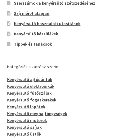
Szerszámok a kenyérsütő szétszedéséhez
Szíj méret alapján
Kenyérsütő használati utasítások
Kenyérsütő készülékek
Tippek és tanácsok
Kategóriák alkatrész szerint
Kenyérsütő ajtópántok
Kenyérsütő elektronikák
Kenyérsütő fűtőszálak
Kenyérsütő fogaskerekek
Kenyérsütő lapátok
Kenyérsütő meghajtóegységek
Kenyérsütő motorok
Kenyérsütő szíjak
Kenyérsütő üstök