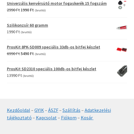
was:
is:
Univerzális kenyérsütő motor fogaskerék 15 fogszám
12990 Ft.
9990 Ft.
Original
Current
2990
Ft
1990
Ft
(bruttó)
price
price
was:
is:
Szilikonzsír 60 gramm
2990 Ft.
1990 Ft.
1990
Ft
(bruttó)
ProsKit 8PK-SD009 speciális 33db-os bitfej készlet
Original
Current
6990
Ft
5490
Ft
(bruttó)
price
price
was:
is:
ProsKit SD2310 speciális 100db-os bitfej készlet
6990 Ft.
5490 Ft.
13990
Ft
(bruttó)
Kezdőoldal
–
GYIK
–
ÁSZF
–
Szállítás
–
Adatkezelési
tájékoztató
–
Kapcsolat
–
Fiókom
–
Kosár