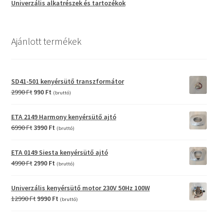
Univerzális alkatrészek és tartozékok
Ajánlott termékek
SD41-501 kenyérsütő transzformátor
Original
Current
2990
Ft
990
Ft
(bruttó)
price
price
was:
is:
ETA 2149 Harmony kenyérsütő ajtó
2990 Ft.
990 Ft.
Original
Current
6990
Ft
3990
Ft
(bruttó)
price
price
was:
is:
ETA 0149 Siesta kenyérsütő ajtó
6990 Ft.
3990 Ft.
Original
Current
4990
Ft
2990
Ft
(bruttó)
price
price
was:
is:
Univerzális kenyérsütő motor 230V 50Hz 100W
4990 Ft.
2990 Ft.
Original
Current
12990
Ft
9990
Ft
(bruttó)
price
price